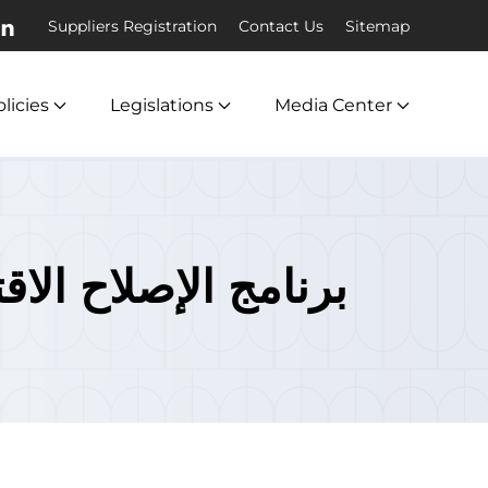
Suppliers Registration
Contact Us
Sitemap
licies
Legislations
Media Center
برنامج الإصلاح ال