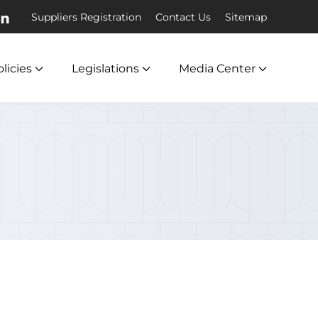
Suppliers Registration
Contact Us
Sitemap
licies
Legislations
Media Center