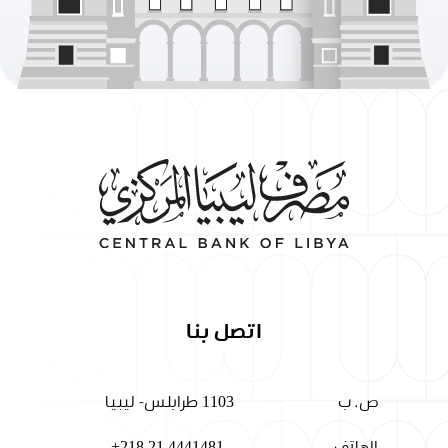
اتصل بنا
ص. ب
1103 طرابلس- ليبيا
الهاتف
+218 21 4441481