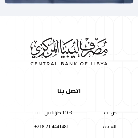
اتصل بنا
ص. ب
1103 طرابلس- ليبيا
الهاتف
+218 21 4441481