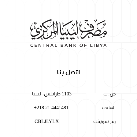
اتصل بنا
ص. ب
1103 طرابلس- ليبيا
الهاتف
+218 21 4441481
رمز سويفت
CBLJLYLX