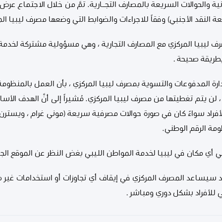
نية والحوالات السريعة بالمصارف التجــارية. تمَّ من خلال الاجتماع ع
ة النقد الأجنبي) وفقاً للاجراءات والضوابط التي وضعها مصرف ليبيا الم
رف ليبيا المركزي مع المصارف التجارية ، وهي مسؤولية مشتركة لخدمة
بطريقة صحيحة .
دارة المدفوعات والتسوية بمصرف ليبيا المركزي ، بأن العمل بالمنظومة س
، لن يتم تغطيتها من مصرف ليبيا المركزي. مُشيراً إلى أنَّ الهدف ال
أفراد سواءً كان في صورة حوالات مصرفية سريعة (موني غرام ، ويسترن ي
ومة الرقم الوطني.
ي مكان في ليبيا لخدمة المواطن الليبي بغض النظر عن الموقع الجغ
لجديد سيساعد المصرف المركزي في إيقاف أي تجاوزات أو استخدامات غير ص
ي للأفراد بشكل دوري ومباشر .