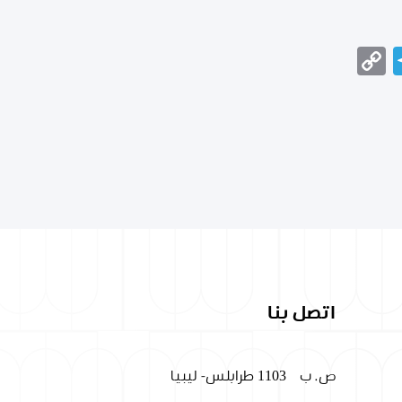
Telegram
Copy
Messeng
Wha
Link
اتصل بنا
ص. ب
1103 طرابلس- ليبيا