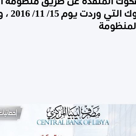
صكوك المُنفذة عن طريق منظومة ا
الإلكترون
لمنظومة