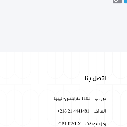
Link
اتصل بنا
ص. ب
1103 طرابلس- ليبيا
الهاتف
+218 21 4441481
رمز سويفت
CBLJLYLX