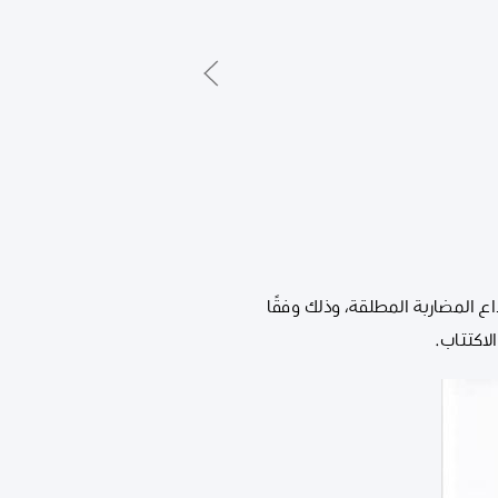
رية للاكتتاب في الإصدار رقم (6-2026م) من شهادات إيداع المضاربة المطلقة، وذلك وفقًا
لاكتتاب.