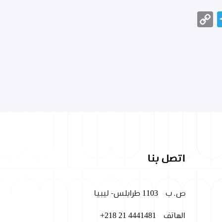
Telegram
Copy
Messeng
Wha
Link
اتصل بنا
ص. ب
1103 طرابلس- ليبيا
الهاتف
+218 21 4441481