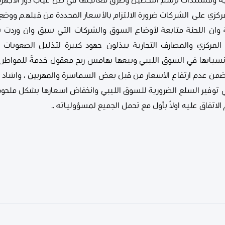
ة ومستندات برسم التحصيل وطرق معالجتها في ظل غياب دور الأجهزة 
ركزي على الشركات ضرورة الالتزام بالأسعار المحددة من قبلهم ووض
ة وان اللحنة متابعة لأوضاع السوق والشركات التي سبق وان وردت 
مركزي والمصارف التجارية يبذلون جهود كبيرة لتذليل الصعوبات وت
يابها في السوق الليبي وبيعها بهامش ربح معقول خدمةً للمواطن ،،
من عدم ارتفاع الأسعار من قبل بعض السماسرة والمهربين ، واشاد ال
في توفير السلع الضرورية للسوق الليبي وانخفاض اسعارها بشكل ملحوظ
الاتفاق عليه اولاً بأول مع تحمل الجميع لمسؤولياته ..