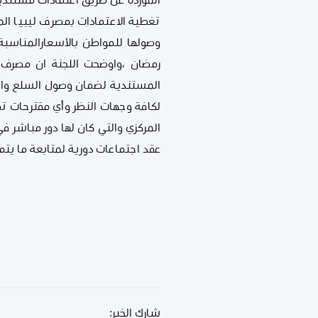
الموردة عن طريق اعتمادات مستندي
تغطية الاعتمادات بمصرف ليبيا الم
وصولها للمواطن بالأسعارالمناسب
رمضان ،واوضحت اللجنة ان مصرف ال
المستندية لضمان وصول السلع وانس
لكافة وجهات النظر وأي مقترحات تض
المركزي والتي كان لها دور مباشر 
عقد اجتماعات دورية لمتابعة ما يتم 
شارك الخبر: