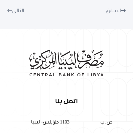
Link
السابق
التالي
اتصل بنا
ص. ب
1103 طرابلس- ليبيا