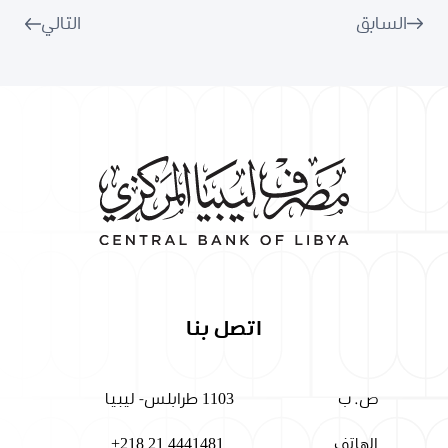
السابق
التالي
اتصل بنا
ص. ب
1103 طرابلس- ليبيا
الهاتف
+218 21 4441481