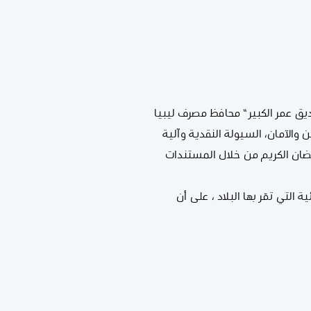
ق الوطني ، اجتمع مساء يوم الخميس 5 مايو 2016 ، السيد “الصديق عمر الكبير ” محافظ مصرف ليبيا
والآمان، السيولة النقدية وآلية
مضان الكريم من خلال المستندات
لتي تمّر بها البلاد ، على أن