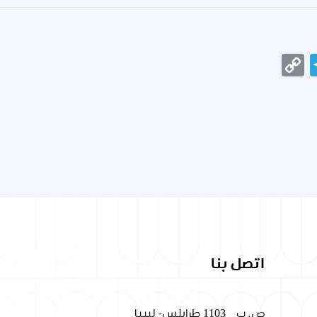
Telegram
Copy
Messeng
Wha
Link
اتصل بنا
ص. ب
1103 طرابلس- ليبيا