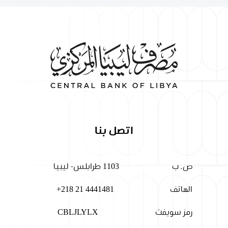
اتصل بنا
ص. ب
1103 طرابلس- ليبيا
الهاتف
+218 21 4441481
رمز سويفت
CBLJLYLX