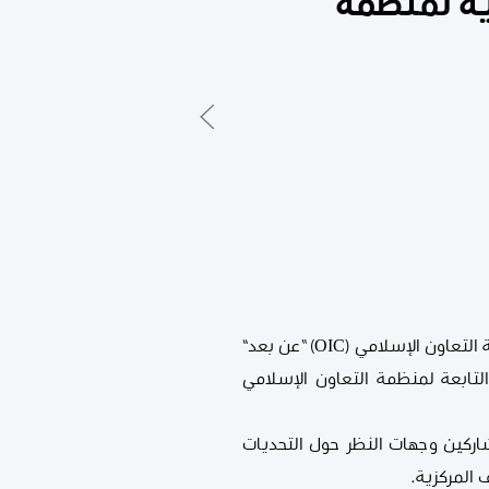
ية لمنظمة
شارك السيد الصديق عمر الكبير محافظ مصرف ليبيا المركزي في إجتماع منتدى المصارف المركزية لمنظمة التعاون الإسلامي (OIC) “عن بعد”
لأربعاء 2020/10/7، وذلك في إطار برامج اللجنة الدائمة للتعاون الاقتصادي والتجاري (COMCEC) التابعة لمنظمة التعاون الإسلامي
شاركين وجهات النظر حول التحديات
 المركزية.