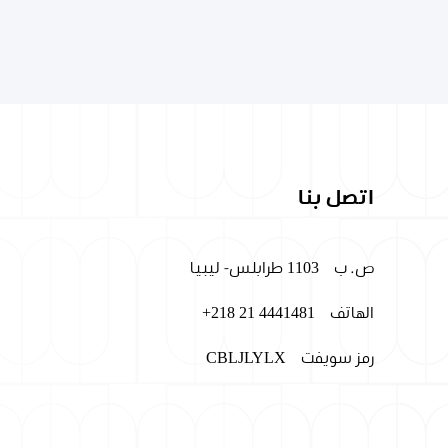
اتصل بنا
ص. ب
1103 طرابلس- ليبيا
الهاتف
+218 21 4441481
رمز سويفت
CBLJLYLX