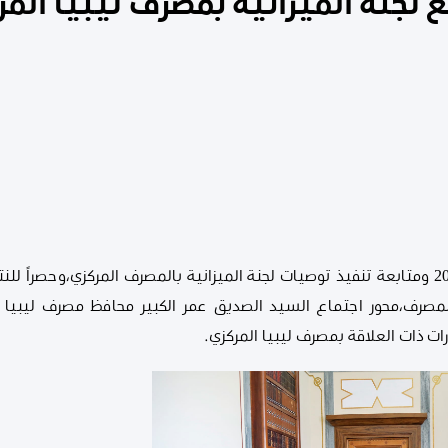
 لجنة الميزانية بمصرف ليبيا المر
استعداداً للإقفال السنوي لعام 2021 ومتابعة تنفيذ توصيات لجنة الميزانية بالمصرف المركز
رف،محور اجتماع السيد الصديق عمر الكبير محافظ مصرف ليبيا الم