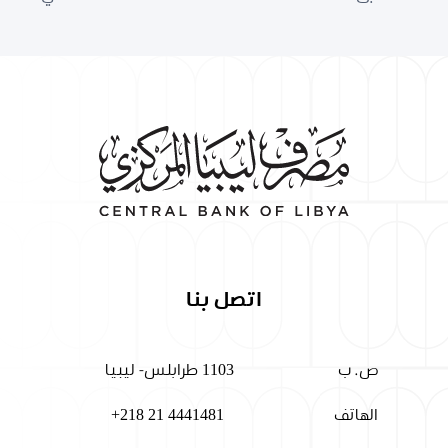
اتصل بنا
ص. ب
1103 طرابلس- ليبيا
الهاتف
+218 21 4441481