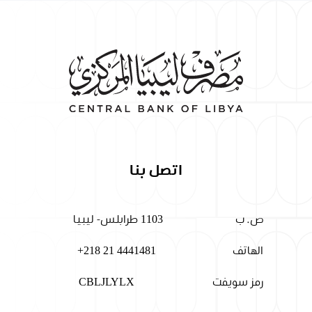
اتصل بنا
ص. ب
1103 طرابلس- ليبيا
الهاتف
+218 21 4441481
رمز سويفت
CBLJLYLX