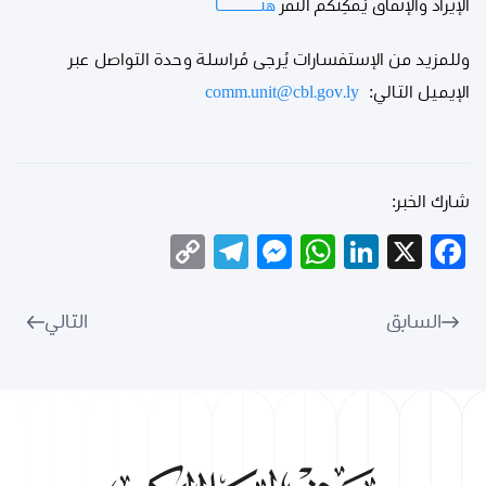
الإيراد والإنفاق يُمكِنُكُم النقر
هنــــــــــــا
وللمزيد من الإستفسارات يُرجى مُراسلة وحدة التواصل عبر
الإيميل التالي:
comm.unit@cbl.gov.ly
شارك الخبر:
Telegram
Copy
Messenger
WhatsApp
LinkedIn
Facebook
X
Link
السابق
التالي