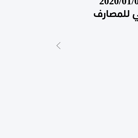
ف ليبيا المركزي عن الإيراد والإنفاق من 2020/01/01
أجنبي للمصارف