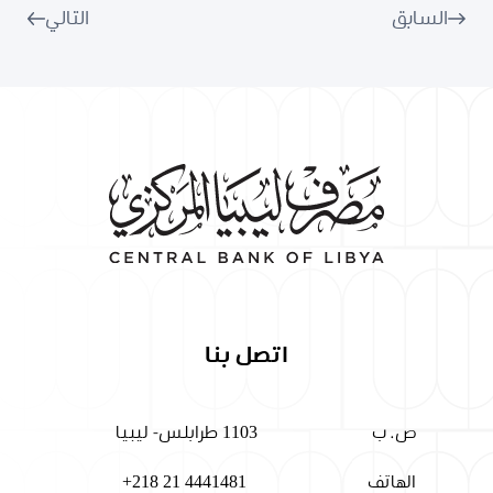
السابق
التالي
اتصل بنا
ص. ب
1103 طرابلس- ليبيا
الهاتف
+218 21 4441481