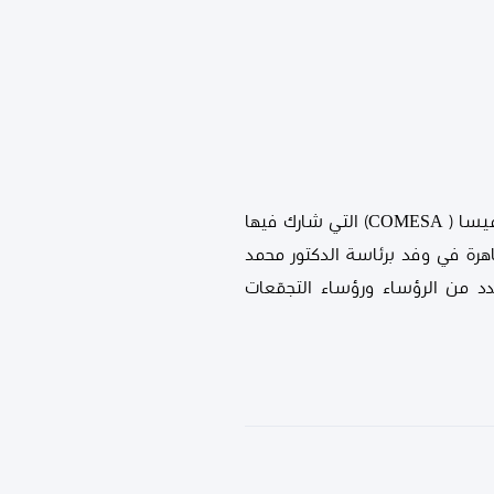
تعزيز القدرة على الصمود من خلال التكامل الرقمي الاقتصادي الاستراتيجي، هي أجنــــدة القمة ال21 للكوميسا ( COMESA) التي شارك فيها
ليوم الثلاثاء 2021/11/23 بالعاصمة المصرية القاهرة في وفد برئاسة الدكتور محمد
 من الرؤساء ورؤساء التجمّعات