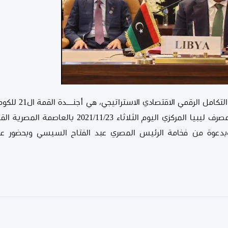
السيد الصديق عمر الكبير مُحافظ مصرف ليبيا المركزي ا
دعوة من فخامة الرئيس المصري عبد الفتاح السيسي وبحضور عدد