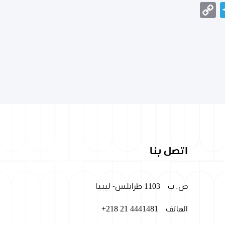
Telegram
Copy
Messeng
Wha
Link
اتصل بنا
ص. ب
1103 طرابلس- ليبيا
الهاتف
+218 21 4441481