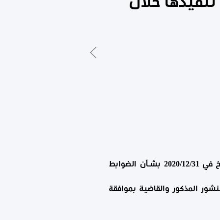
تنفيذها خلال
إستنــاداً إلى منشور إدارة الرقابة على المصارف والنقد بمصرف ليبيا المركزي رقم (9/2020) المؤرّخ في 2020/12/31 بشـأن الضوابط
 الفقرة رقم (5) من الضوابط العامة بالمنشور المذكور والقاضية بموافقة