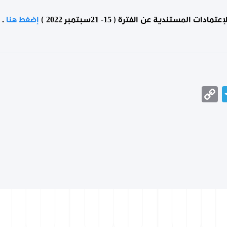
لمستندية عن الفترة ( 15- 21سبتمبر 2022 )
إضغط هنا
.
Telegram
Copy
Messeng
Wha
Link