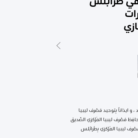
 في طرابلس
ات
زي
 و ايذاناً بِتوحيد مَصْرف ليبيا
 ضَمَّ السيد مُحافِظ مَصْرف ليبيا المَرْكزي الصِّديق
ْرف ليبيا المَرْكزي بِطَرابُلس