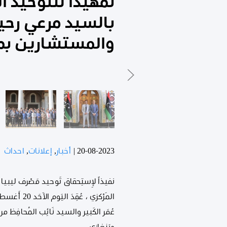
تمهيدا للتوحيد ا
بالسيد مرعي رحيل
والمستشارين بمص
20-08-2023
|
أخبار
,
إعلانات
,
احداث
نفيذاً لإِستِحقاق تَوحيد مَصْرف ليبيا
عُمَر الكَبير والسيد نَائِب المُحافِظ 