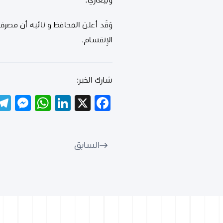
وبَنِغازي.
وَقَد أعلن المحافظ و نائبه أن مصرف ليبي
الإِنقسام.
شارك الخبر:
er
tsApp
LinkedIn
Facebook
X
السابق