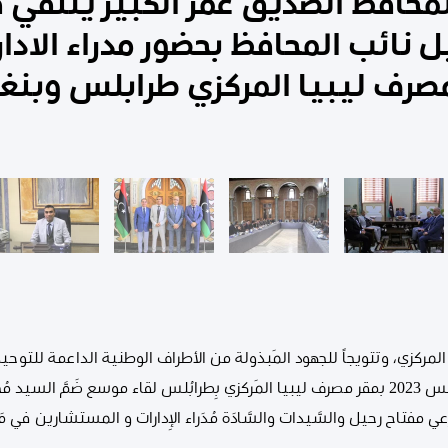
لمحافظ الصديق عمر الكبير يلتقي
 نائب المحافظ بحضور مدراء الادار
رف ليبيا المركزي طرابلس وبنغا
 المركزي، وتتويجاً للجهود المَبذولة من الأطراف الوطنية الداعمة للتوحيد ،
المَرْكزي ، عُقِدَ اليَوم الأَحَد 20 أَغسطس 2023 بمقر مصرف ليبيا المَركزي بِطرابُلس لقاء موسع
مرعي مفتاح رحيل والسَّيدات والسَّادَة مُدَراء الإِدارات و المستشارين في مَص