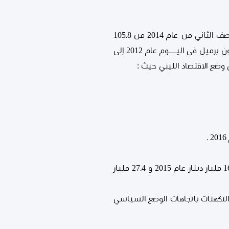
إغلاق الموانئ النفطية مع الربع الأخير لعام 2013 مع انخفاض أسعار النفط الخام العالمية بداية النصف الثاني من عام 2014 من 105.8
دولار للبرميل عام 2013 إلى 45 دولار للبرميل عام 2016، كما انخفضت معدلات إنتاج النفط الخام من 1.5 مليون برميل في اليـــــوم عام 2012 إلى
تسجيل عجز غير مسبوق في ميزان المدفوعات منذ عام 2013 بلغ 9.7 مليار دينار عام 2016 مقابل 16.4 مليار دينار عام 2015 و 27.4 مليار
التكهنات باتجاهات الوضع السياسي