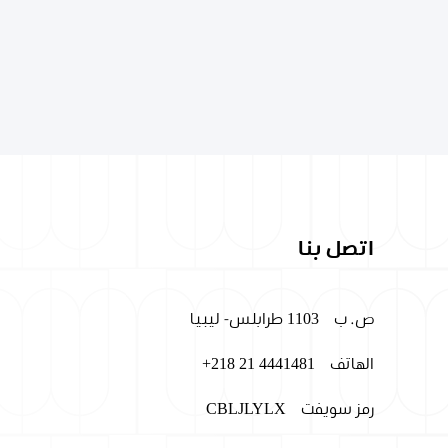
اتصل بنا
ص. ب
1103 طرابلس- ليبيا
الهاتف
+218 21 4441481
رمز سويفت
CBLJLYLX