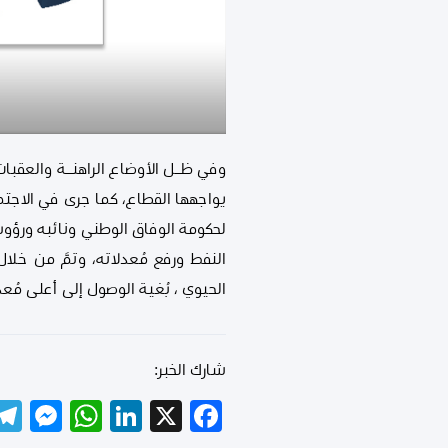
وفي ظــل الأوضاع الراهنــة والعقب
لحكومة الوفاق الوطني ونائبه ورؤو
النفط ورفع مُعدلاته، وتمَّ من خل
الحيوي ، بُغية الوصول إلى أعلى مُعدلات إ
شارك الخبر:
er
tsApp
LinkedIn
Facebook
X