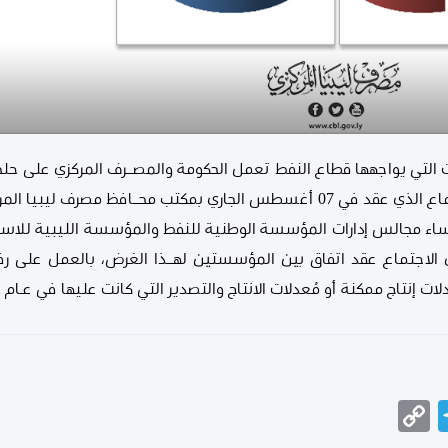
ات التي يواجهها قطاع النفط تعمل الحكومة والمصــرف المركزي على ح
يواجهها القطاع، كما جرى في الاجتماع الذي عقد في 07 أغسطس الجاري بمكتب مح
ساء مجالس إدارات المؤسسة الوطنية للنفط والمؤسسة الليبية للاستثما
ال الاجتماع عقد اتفاق بين المؤسستين لهــذا الغرض، بالعمل على ر
نتاج ممكنة أو مُعدلات الانتاج والتصدير التي كانت عليها في عـام 2012 كحدٍّ أدنى.
Telegram
Copy
Messeng
Wha
Link