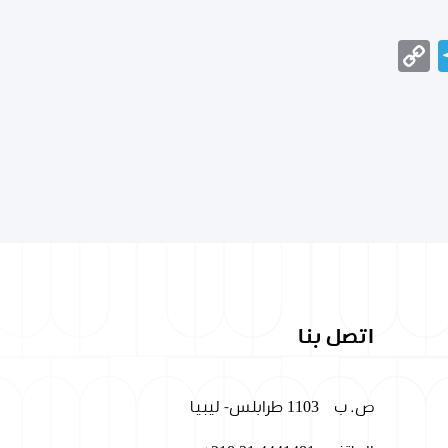
Telegram
Copy
Messeng
Wha
Link
اتصل بنا
ص. ب
1103 طرابلس- ليبيا