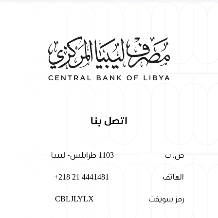
اتصل بنا
ص. ب
1103 طرابلس- ليبيا
الهاتف
+218 21 4441481
رمز سويفت
CBLJLYLX