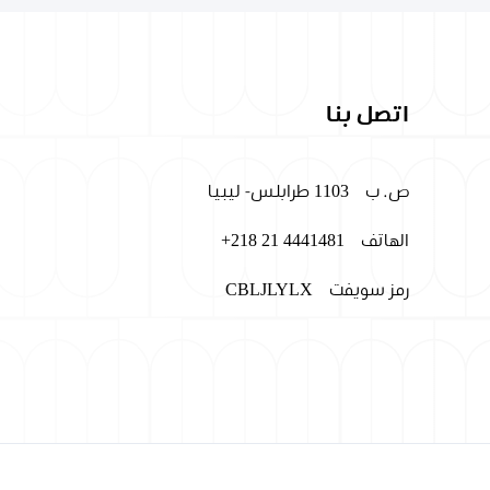
اتصل بنا
ص. ب
1103 طرابلس- ليبيا
الهاتف
+218 21 4441481
رمز سويفت
CBLJLYLX