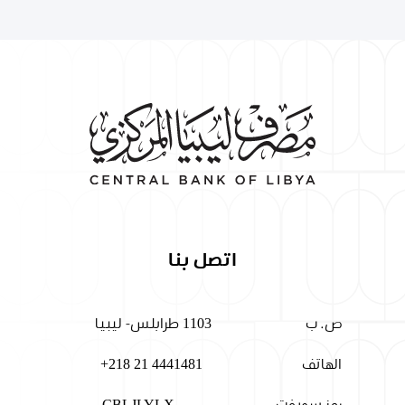
اتصل بنا
ص. ب
1103 طرابلس- ليبيا
الهاتف
+218 21 4441481