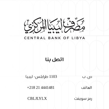
اتصل بنا
ص. ب
1103 طرابلس- ليبيا
الهاتف
+218 21 4441481
رمز سويفت
CBLJLYLX