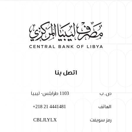
اتصل بنا
ص. ب
1103 طرابلس- ليبيا
الهاتف
+218 21 4441481
رمز سويفت
CBLJLYLX