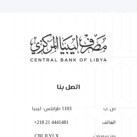
اتصل بنا
ص. ب
1103 طرابلس- ليبيا
الهاتف
+218 21 4441481
رمز سويفت
CBLJLYLX