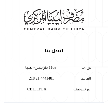
اتصل بنا
ص. ب
1103 طرابلس- ليبيا
الهاتف
+218 21 4441481
رمز سويفت
CBLJLYLX