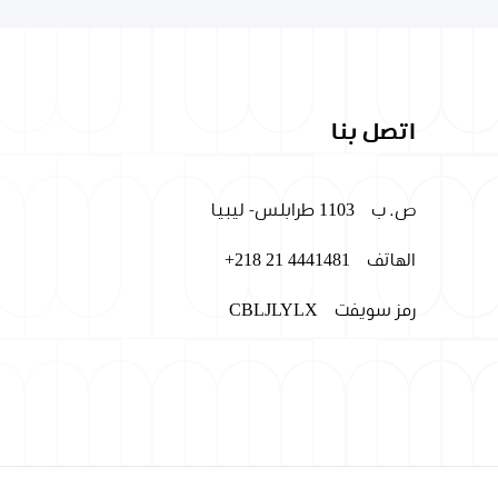
اتصل بنا
ص. ب
1103 طرابلس- ليبيا
الهاتف
+218 21 4441481
رمز سويفت
CBLJLYLX