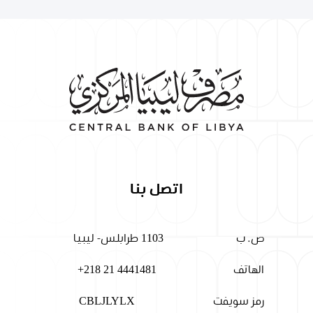
اتصل بنا
ص. ب
1103 طرابلس- ليبيا
الهاتف
+218 21 4441481
رمز سويفت
CBLJLYLX