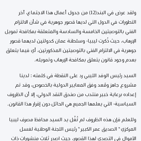
ولقد عرض في البند(12) من جدول أعمال هذا الاجتماع، آخر
التطورات في الدول التي لديها قصور جوهرية في شأن الالتزام
الفني بالتوصيتين الخامسة والسادسة والمتعلقة بمكافحة تمويل
الإرهاب، حيث ذُكرت ليبيا- وسلطنة عمان كدولتين لديهما قصور
جوهرية في الالتزام الفني بالتوصيتين المذكورتين، أي فيما يتعلق
بعدم وجود قانون يتعلق بمكافحة الإرهاب وتمويله.
السيد رئيس الوفد الليبي رد على النقطة في كلمته : لدينا
مشروع جاهز ومُعد وفق المعايير الدولية بالخصوص، وقد تم
إعداده برعاية خبير منتدب من صندق النقد الدولي، إلا أن الظروف
السياسية- التي يعلمها الجميع هي الحائل دون إقرار هذا القانون.
وللعلم فإن هذه الظروف لم تُغِّل يد السيد محافظ مصرف ليبيا
المركزي ” الصديق عمر الكبير ” رئيس اللجنة الوطنية لغسل
الأموال في التصدي لهذا القصور، حيث اصدر ثلاث منشورات ذات