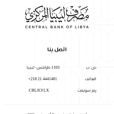
اتصل بنا
ص. ب
1103 طرابلس- ليبيا
الهاتف
+218 21 4441481
رمز سويفت
CBLJLYLX