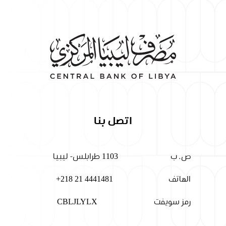
اتصل بنا
ص. ب
1103 طرابلس- ليبيا
الهاتف
+218 21 4441481
رمز سويفت
CBLJLYLX