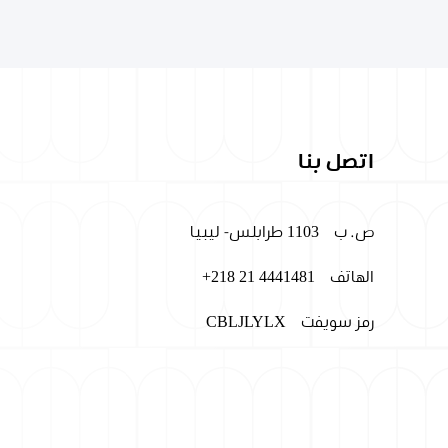
اتصل بنا
ص. ب
1103 طرابلس- ليبيا
الهاتف
+218 21 4441481
رمز سويفت
CBLJLYLX