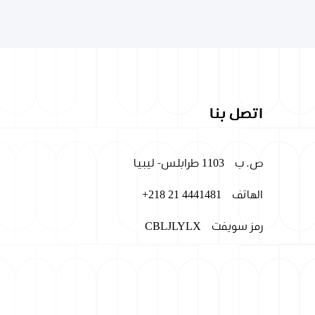
اتصل بنا
ص. ب
1103 طرابلس- ليبيا
الهاتف
+218 21 4441481
رمز سويفت
CBLJLYLX