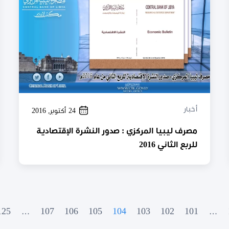
أخبار
24 أكتوبر, 2016
مصرف ليبيا المركزي : صدور النشرة الإقتصادية
للربع الثاني 2016
125
…
107
106
105
104
103
102
101
…