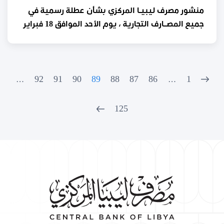
منشور مصرف ليبيـا المركزي بشأن عطلة رسمية في
جميع المصــارف التجارية ، يوم الأحد الموافق 18 فبراير
2018
…
92
91
90
89
88
87
86
…
1
125