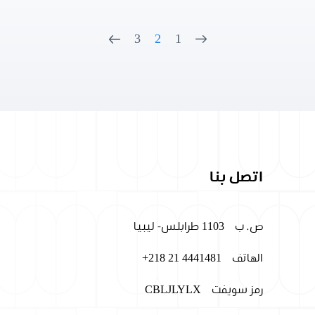
3
2
1
اتصل بنا
ص. ب
1103 طرابلس- ليبيا
الهاتف
+218 21 4441481
رمز سويفت
CBLJLYLX