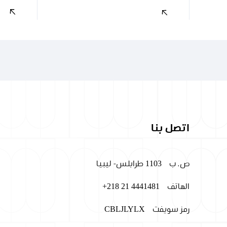
اتصل بنا
ص. ب
1103 طرابلس- ليبيا
الهاتف
+218 21 4441481
رمز سويفت
CBLJLYLX