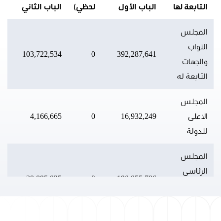
التابعة لها
الباب الأول
لحظي)
الباب الثاني
ال
المجلس
النواب
0
103,722,534
0
392,287,641
والجهات
التابعة له
المجلس
الاعلى
16,932,249
0
4,166,665
0
للدولة
المجلس
الرئاسى
0
39,895,835
0
190,855,786
والجهات
التابعة لها