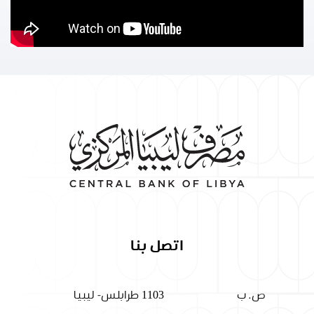
اتصل بنا
ص. ب
1103 طرابلس- ليبيا