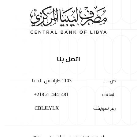
اتصل بنا
ص. ب
1103 طرابلس- ليبيا
الهاتف
+218 21 4441481
رمز سويفت
CBLJLYLX