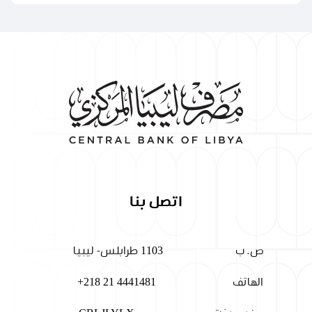
اتصل بنا
ص. ب
1103 طرابلس- ليبيا
الهاتف
+218 21 4441481