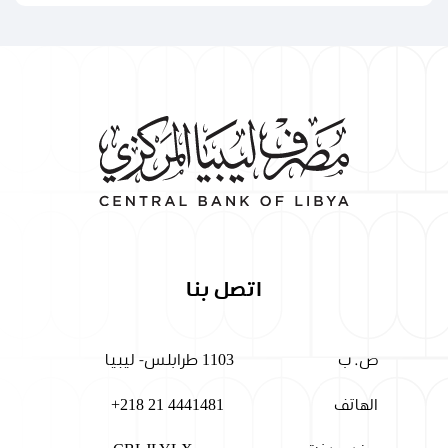
اتصل بنا
ص. ب
1103 طرابلس- ليبيا
الهاتف
+218 21 4441481